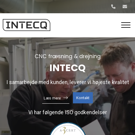
Gå
til
hovedindhold
CNC fræsning & drejning
INTECQ
I samarbejde med kunden, leverer vi højeste kvalitet
Kontakt
Læs mere
Vi har følgende ISO godkendelser