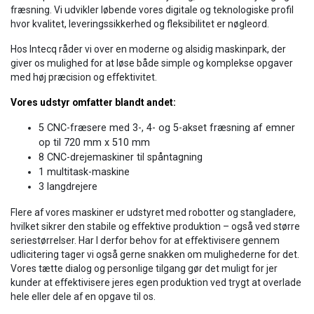
fræsning. Vi udvikler løbende vores digitale og teknologiske profil
hvor kvalitet, leveringssikkerhed og fleksibilitet er nøgleord.
Hos Intecq råder vi over en moderne og alsidig maskinpark, der
giver os mulighed for at løse både simple og komplekse opgaver
med høj præcision og effektivitet.
Vores udstyr omfatter blandt andet:
5 CNC-fræsere med 3-, 4- og 5-akset fræsning af emner
op til 720 mm x 510 mm
8 CNC-drejemaskiner til spåntagning
1 multitask-maskine
3 langdrejere
Flere af vores maskiner er udstyret med robotter og stangladere,
hvilket sikrer den stabile og effektive produktion – også ved større
seriestørrelser. Har I derfor behov for at effektivisere gennem
udlicitering tager vi også gerne snakken om mulighederne for det.
Vores tætte dialog og personlige tilgang gør det muligt for jer
kunder at effektivisere jeres egen produktion ved trygt at overlade
hele eller dele af en opgave til os.