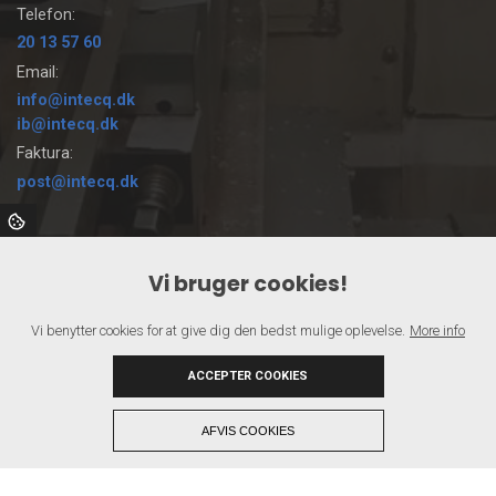
Telefon:
20 13 57 60
Email:
info@intecq.dk
ib@intecq.dk
Faktura:
post@intecq.dk
Vi tilbyder
Vi bruger cookies!
CNC Bearbejdning
Kvalitetskontrol
Vi benytter cookies for at give dig den bedst mulige oplevelse.
More info
Reparationer
Automatsavning
ACCEPTER COOKIES
+
AFVIS COOKIES
Copyright © 2026 - INTECQ
, CVR 37117307